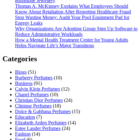
Birthstone Jewellery
Thomas A. McKinney Explains What Employees Should
Know About Retaliation After Reporting Healthcare Fraud
Stop Wasting Money: Audit Your Pool Equipment Pad for
Energy Leaks
Why Organizations Are Adopting Group Sign Up Software to
Reduce Administrative Workloads
How a Mental Health Treatment Center for Young Adults
Helps Navigate Life’s Major Transitions
Categories
Blogs
(51)
Burberry Perfumes
(10)
Business
(91)
Calvin Klein Perfumes
(12)
Chanel Perfumes
(10)
Christian Dior Perfumes
(24)
Clinique Perfumes
(18)
Dolce & Gabbana Perfumes
(15)
Education
(7)
Elizabeth Arden Perfumes
(14)
Estee Lauder Perfumes
(24)
Fashion
(14)
Food
(6)