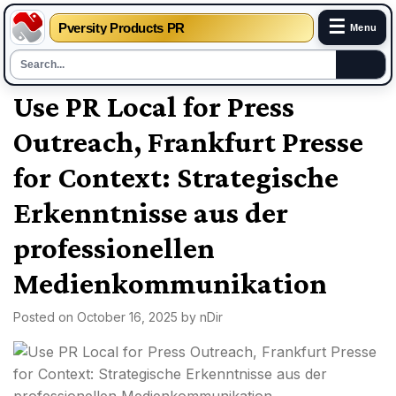
☰
Pversity Products PR
Menu
Skip
Use PR Local for Press
to
Outreach, Frankfurt Presse
content
for Context: Strategische
Erkenntnisse aus der
professionellen
Medienkommunikation
Posted on
October 16, 2025
by
nDir